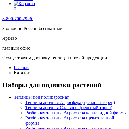
0
8-800-700-29-36
Звонок по России бесплатный
Ярцево
главный офис
Осуществляем доставку теплиц и прочей продукции
Главная
Каталог
Наборы для подвязки растений
Теплицы под поликарбонат
Теплица арочная Агросфера (цельный торец)
Теплица арочная Славянка (цельный торец)
Разборная теплица Агросфера каплевидной формы
Разборная теплица Агросфера прямостенной
формы
Разборная теплица Агросфера с двускатной