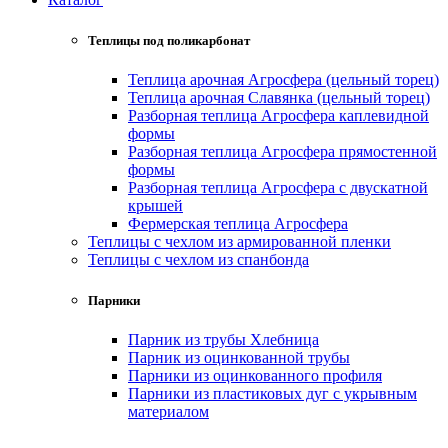
Теплицы под поликарбонат
Теплица арочная Агросфера (цельный торец)
Теплица арочная Славянка (цельный торец)
Разборная теплица Агросфера каплевидной
формы
Разборная теплица Агросфера прямостенной
формы
Разборная теплица Агросфера с двускатной
крышей
Фермерская теплица Агросфера
Теплицы с чехлом из армированной пленки
Теплицы с чехлом из спанбонда
Парники
Парник из трубы Хлебница
Парник из оцинкованной трубы
Парники из оцинкованного профиля
Парники из пластиковых дуг с укрывным
материалом