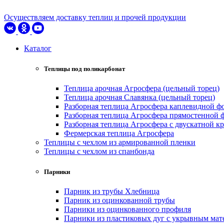
Осуществляем доставку теплиц и прочей продукции
Каталог
Теплицы под поликарбонат
Теплица арочная Агросфера (цельный торец)
Теплица арочная Славянка (цельный торец)
Разборная теплица Агросфера каплевидной 
Разборная теплица Агросфера прямостенной
Разборная теплица Агросфера с двускатной 
Фермерская теплица Агросфера
Теплицы с чехлом из армированной пленки
Теплицы с чехлом из спанбонда
Парники
Парник из трубы Хлебница
Парник из оцинкованной трубы
Парники из оцинкованного профиля
Парники из пластиковых дуг с укрывным мат